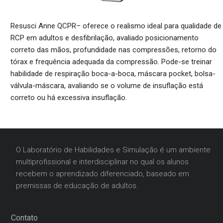
Resusci Anne QCPR– oferece o realismo ideal para qualidade de
RCP em adultos e desfibrilação, avaliado posicionamento
correto das mãos, profundidade nas compressões, retorno do
tórax e frequência adequada da compressão. Pode-se treinar
habilidade de respiração boca-a-boca, máscara pocket, bolsa-
válvula-máscara, avaliando se o volume de insuflação está
correto ou há excessiva insuflação.
O Laboratório de Habilidades e Simulação é um ambiente
multiprofissional e interdisciplinar no qual os alunos
recebem o aprendizado diferenciado, baseado em
premissas de educação de adultos.
Contato