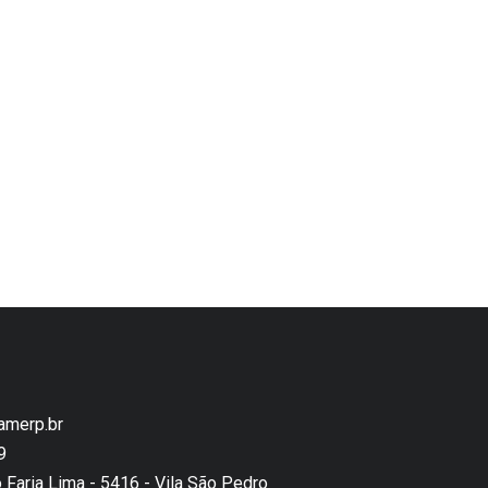
amerp.br
9
o Faria Lima - 5416 - Vila São Pedro