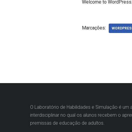
Welcome to WordPress. Thi
Marcações:
WORDPRES
O Laboratório de Habilidades e Simulação é um a
interdisciplinar no qual os alunos recebem o ap
premissas de educação de adultos.