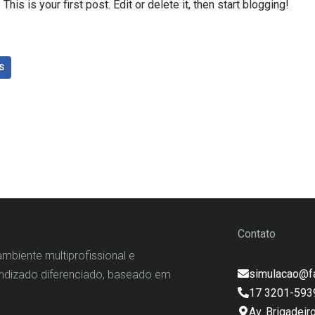
s is your first post. Edit or delete it, then start blogging!
S
Contato
mbiente multiprofissional e
simulacao@f
rendizado diferenciado, baseado em
17 3201-593
Av. Brigadeir