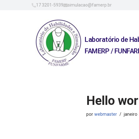
17 3201-5939
simulacao@famerp.br
Pular
para
o
Laboratório de Ha
conteúdo
FAMERP / FUNFA
Hello wor
por
webmaster
janeiro