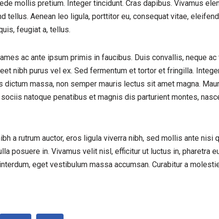
ede mollis pretium. Integer tincidunt. Cras dapibus. Vivamus el
 tellus. Aenean leo ligula, porttitor eu, consequat vitae, eleifen
uis, feugiat a, tellus.
mes ac ante ipsum primis in faucibus. Duis convallis, neque ac 
reet nibh purus vel ex. Sed fermentum et tortor et fringilla. Intege
s dictum massa, non semper mauris lectus sit amet magna. Mauri
sociis natoque penatibus et magnis dis parturient montes, nascet
 a rutrum auctor, eros ligula viverra nibh, sed mollis ante nisi q
ulla posuere in. Vivamus velit nisl, efficitur ut luctus in, pharetra
interdum, eget vestibulum massa accumsan. Curabitur a molestie