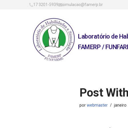
17 3201-5939
simulacao@famerp.br
Pular
para
o
Laboratório de Ha
conteúdo
FAMERP / FUNFA
Post Wit
por
webmaster
janeiro