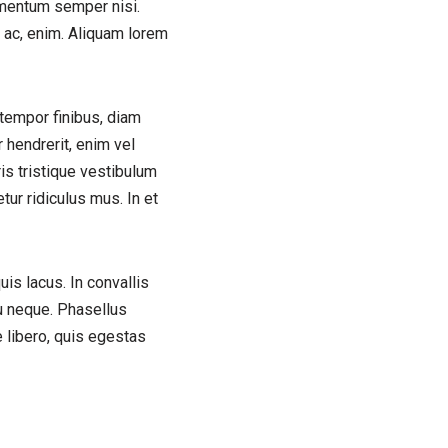
ementum semper nisi.
d ac, enim. Aliquam lorem
tempor finibus, diam
r hendrerit, enim vel
s tristique vestibulum
ur ridiculus mus. In et
uis lacus. In convallis
 eu neque. Phasellus
 libero, quis egestas